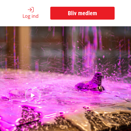
s
Bliv medlem
Log ind