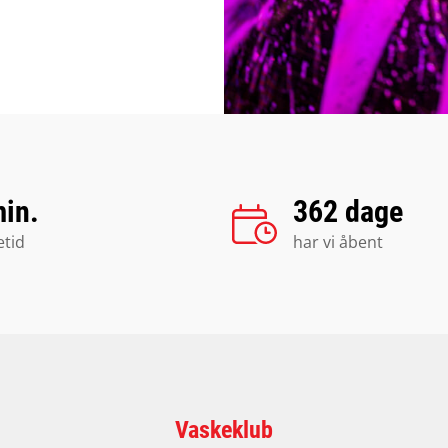
min.
362 dage
etid
har vi åbent
Vaskeklub