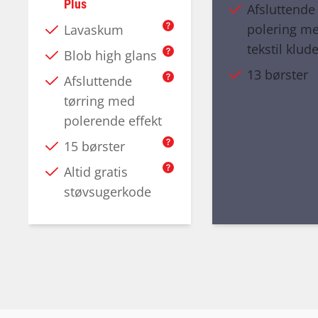
Plus
Afsluttende
polering m
Lavaskum
tekstil klud
Blob high glans
13 børster
Afsluttende
tørring med
polerende effekt
15 børster
Altid gratis
støvsugerkode