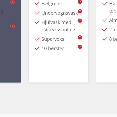
Fælgrens
Høj
ed
top
Undervognsvask
e
Alm
Hjulvask med
højtryksspuling
2 x
Supervoks
8 b
10 børster