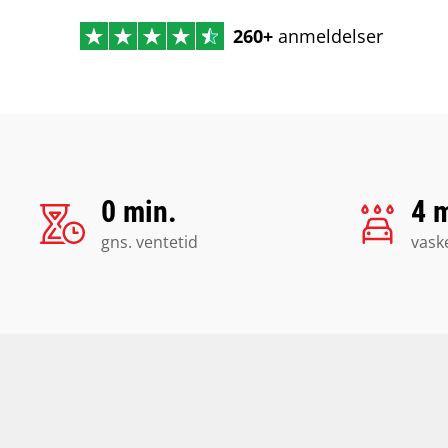
260+
anmeldelser
0 min.
4 
gns. ventetid
vask