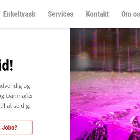
Enkeltvask
Services
Kontakt
Om o
id!
 udvendig og
 og Danmarks
il at se dig.
 Jobo?