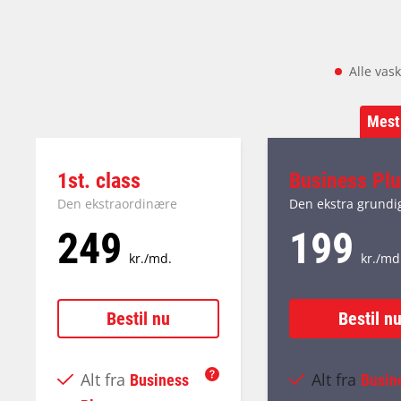
Alle vas
Mest
1st. class
Business Pl
Den ekstraordinære
Den ekstra grundi
249
199
kr./md.
kr./md
Bestil nu
Bestil n
Alt fra
Alt fra
Business
Busin