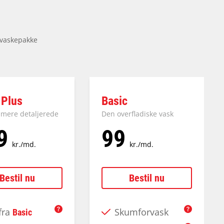
 vaskepakke
 Plus
Basic
 mere detaljerede
Den overfladiske vask
9
99
kr./md.
kr./md.
Bestil nu
Bestil nu
 fra
Skumforvask
Basic