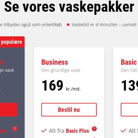
Se vores vaskepakker
ke tilbydes også som enkeltkøb
Vasketid er 4 minutter – uanset
 populære
us
Business
Basic
ge vask
Den grundige vask
Den lidt
169
13
.
kr./md.
u
Bestil nu
Alt fra
Alt
ess
Basic Plus