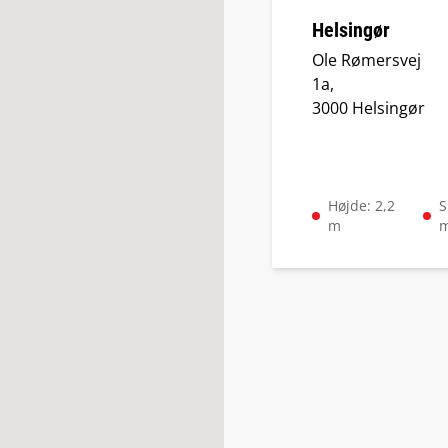
Helsingør
Ole Rømersvej
1a,
3000 Helsingør
Højde: 2,2
S
m